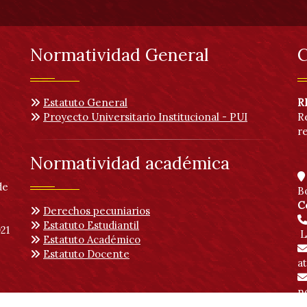
Normatividad General
C
Estatuto General
R
Proyecto Universitario Institucional - PUI
R
r
Normatividad académica
de
B
C
Derechos pecuniarios
Estatuto Estudiantil
21
L
Estatuto Académico
Estatuto Docente
a
no