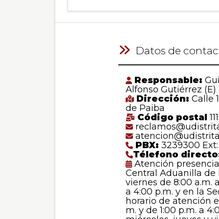
Datos de contac
Responsable:
Gui
Alfonso Gutiérrez (E)
Dirección:
Calle 
de Paiba
Código postal
111
reclamos@udistrita
atencion@udistrita
PBX:
3239300 Ext:
Télefono directo
Atención presencial
Central Aduanilla de
viernes de 8:00 a.m. a
a 4:00 p.m. y en la S
horario de atención e
m. y de 1:00 p.m. a 4: