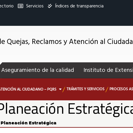
ectorio
Servicios
Índices de transparencia
titucional
e Quejas, Reclamos y Atención al Ciudad
enú
ecundario
Aseguramiento de la calidad
Instituto de Extens
TRÁMITES Y SERVICIOS
PROCESOS AS
ATENCIÓN AL CIUDADANO – PQRS
Planeación Estratégic
Planeación Estratégica