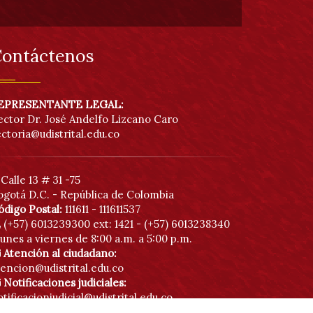
de
acc
ontáctenos
EPRESENTANTE LEGAL:
ector Dr. José Andelfo Lizcano Caro
ectoria@udistrital.edu.co
Calle 13 # 31 -75
ogotá D.C. - República de Colombia
ódigo Postal:
111611 - 111611537
(+57) 6013239300
ext: 1421 - (+57) 6013238340
unes a viernes de 8:00 a.m. a 5:00 p.m.
Atención al ciudadano:
tencion@udistrital.edu.co
Notificaciones judiciales:
tificacionjudicial@udistrital.edu.co
Botón anticorrupción