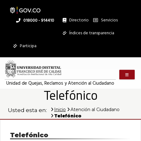
Pasar
al
contenido
principal
Directorio
Servicios
Linea
018000 - 914410
nacional
Institucional
Índices de transparencia
Mostrar
Participa
registros
Buscar:
Menú m
Servicios
Unidad de Quejas, Reclamos y Atención al Ciudadano
Telefónico
Ningún dato
disponible en
esta tabla
Inicio
Atención al Ciudadano
Usted esta en:
Mostrando
Telefónico
registros
del
0
Telefónico
al