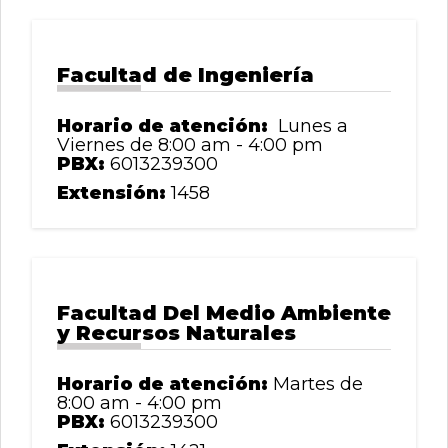
0
de
un
total
Facultad de Ingeniería
de
0
registros
Horario de atención:
Lunes a
Viernes de 8:00 am - 4:00 pm
Anterior
PBX:
6013239300
Siguiente
Extensión:
1458
Facultad Del Medio Ambiente
y Recursos Naturales
Horario de atención:
Martes de
8:00 am - 4:00 pm
PBX:
6013239300