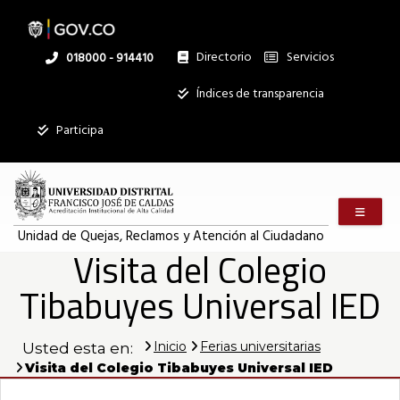
Pasar
al
contenido
principal
Directorio
Servicios
Linea
018000 - 914410
nacional
Institucional
Índices de transparencia
Mostrar
Participa
registros
Buscar:
Menú m
Servicios
Unidad de Quejas, Reclamos y Atención al Ciudadano
Visita del Colegio
Ningún dato
disponible en
Tibabuyes Universal IED
esta tabla
Mostrando
registros
Inicio
Ferias universitarias
Usted esta en:
del
Visita del Colegio Tibabuyes Universal IED
0
al