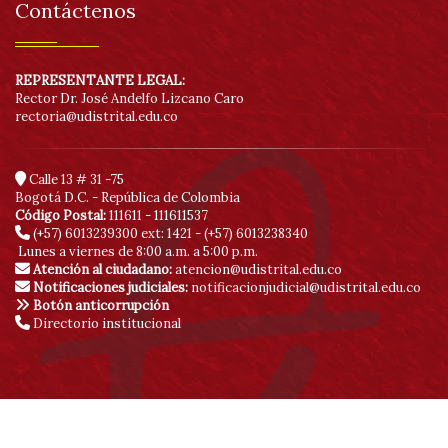
Contáctenos
REPRESENTANTE LEGAL:
Rector Dr. José Andelfo Lizcano Caro
rectoria@udistrital.edu.co
Calle 13 # 31 -75
Bogotá D.C. - República de Colombia
Código Postal:
111611 - 111611537
(+57) 6013239300
ext: 1421 - (+57) 6013238340
Lunes a viernes de 8:00 a.m. a 5:00 p.m.
Atención al ciudadano:
atencion@udistrital.edu.co
Notificaciones judiciales:
notificacionjudicial@udistrital.edu.co
Botón anticorrupción
Directorio institucional
© Copyright 2020 | Sitio creado y administrado por la Red de Datos