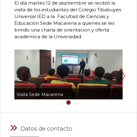
0
El día martes 12 de septiembre se recibió la
de
visita de los estudiantes del Colegio Tibabuyes
un
Universal IED a la Facultad de Ciencias y
total
de
Educación Sede Macarena a quienes se les
0
brindo una charla de orientacion y oferta
registros
academica de la Universidad.
Pa
Anterior
Siguiente
Visita Sede Macarena
Charl
Datos de contacto