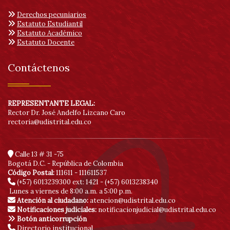
acc
Derechos pecuniarios
Estatuto Estudiantil
Estatuto Académico
Estatuto Docente
Contáctenos
REPRESENTANTE LEGAL:
Rector Dr. José Andelfo Lizcano Caro
rectoria@udistrital.edu.co
Calle 13 # 31 -75
Bogotá D.C. - República de Colombia
Código Postal:
111611 - 111611537
(+57) 6013239300
ext: 1421 - (+57) 6013238340
Lunes a viernes de 8:00 a.m. a 5:00 p.m.
Atención al ciudadano:
atencion@udistrital.edu.co
Notificaciones judiciales:
notificacionjudicial@udistrital.edu.co
Botón anticorrupción
Directorio institucional