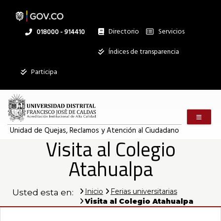
Pasar
al
contenido
principal
Directorio
Servicios
Linea
018000 - 914410
nacional
Institucional
Índices de transparencia
Mostrar
Participa
registros
Buscar:
Menú m
Servicios
Unidad de Quejas, Reclamos y Atención al Ciudadano
Visita al Colegio
Ningún dato
disponible en
Atahualpa
esta tabla
Mostrando
registros
Inicio
Ferias universitarias
Usted esta en:
del
Visita al Colegio Atahualpa
0
al