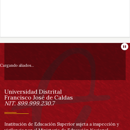
Información
Pa
pie
Cargando aliados...
de
Universidad Distrital
página
Francisco José de Caldas
Información
NIT. 899.999.230.7
Institución de Educación Superior sujeta a inspección y