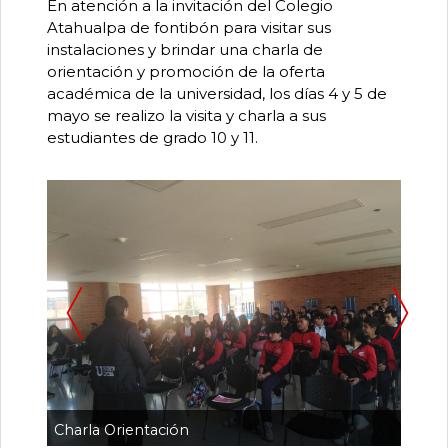
0
En atención a la invitación del Colegio
de
Atahualpa de fontibón para visitar sus
un
instalaciones y brindar una charla de
total
orientación y promoción de la oferta
de
0
académica de la universidad, los días 4 y 5 de
registros
mayo se realizo la visita y charla a sus
estudiantes de grado 10 y 11.
Anterior
Pa
Siguiente
Visit
Charla Orientación