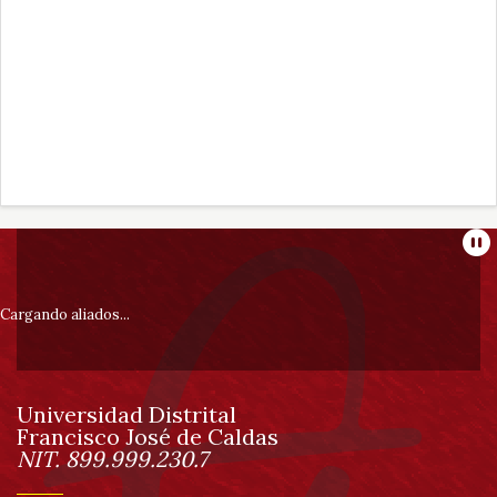
Información
Pa
pie
Cargando aliados...
de
Universidad Distrital
página
Francisco José de Caldas
Información
NIT. 899.999.230.7