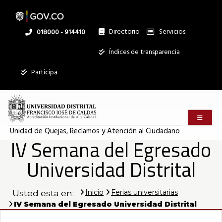
Pasar
al
contenido
principal
Directorio
Servicios
Linea
018000 - 914410
nacional
Institucional
Índices de transparencia
Mostrar
Participa
registros
Buscar:
Menú m
Servicios
Unidad de Quejas, Reclamos y Atención al Ciudadano
IV Semana del Egresado
Ningún dato
disponible en
Universidad Distrital
esta tabla
Mostrando
registros
Inicio
Ferias universitarias
Usted esta en:
del
IV Semana del Egresado Universidad Distrital
0
al