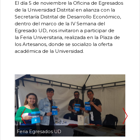
0
El día 5 de noviembre la Oficina de Egresados
de
de la Universidad Distrital en alianza con la
un
Secretaría Distrital de Desarrollo Económico,
total
de
dentro del marco de la IV Semana del
0
Egresado UD, nos invitaron a participar de
registros
la Feria Universitaria, realizada en la Plaza de
los Artesanos, donde se socializo la oferta
Anterior
académica de la Universidad.
Siguiente
Pa
Feria Egresados UD