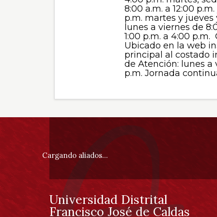
8:00 a.m. a 12:00 p.m.
p.m. martes y jueves 
lunes a viernes de 8:
1:00 p.m. a 4:00 p.m. 
Ubicado en la web in
principal al costado i
de Atención: lunes a 
p.m. Jornada continu
Información
pie
Cargando aliados...
de
página
Universidad Distrital
Información
Francisco José de Caldas