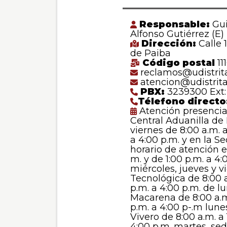
Responsable:
Gui
Alfonso Gutiérrez (E)
Dirección:
Calle 
de Paiba
Código postal
111
reclamos@udistrita
atencion@udistrita
PBX:
3239300 Ext:
Télefono directo
Atención presencial
Central Aduanilla de
viernes de 8:00 a.m. a
a 4:00 p.m. y en la S
horario de atención e
m. y de 1:00 p.m. a 4:
miércoles, jueves y v
Tecnológica de 8:00 a
p.m. a 4:00 p.m. de l
Macarena de 8:00 a.m.
p.m. a 4:00 p-.m lune
Vivero de 8:00 a.m. a 
4:00 p.m. martes, se