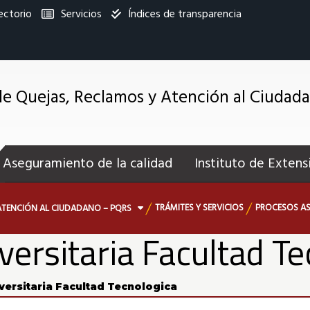
ectorio
Servicios
Índices de transparencia
titucional
e Quejas, Reclamos y Atención al Ciudad
enú
ecundario
Aseguramiento de la calidad
Instituto de Extens
TRÁMITES Y SERVICIOS
PROCESOS AS
ATENCIÓN AL CIUDADANO – PQRS
versitaria Facultad T
iversitaria Facultad Tecnologica