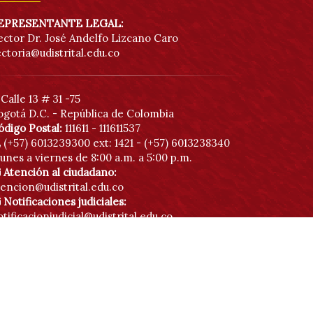
EPRESENTANTE LEGAL:
ector Dr. José Andelfo Lizcano Caro
ectoria@udistrital.edu.co
Calle 13 # 31 -75
ogotá D.C. - República de Colombia
ódigo Postal:
111611 - 111611537
(+57) 6013239300
ext: 1421 - (+57) 6013238340
unes a viernes de 8:00 a.m. a 5:00 p.m.
Atención al ciudadano:
tencion@udistrital.edu.co
Notificaciones judiciales:
tificacionjudicial@udistrital.edu.co
Botón anticorrupción
Directorio institucional