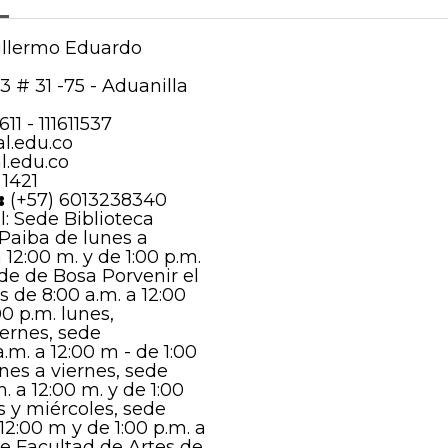
llermo Eduardo
13 # 31 -75 - Aduanilla
611 - 111611537
l.edu.co
l.edu.co
 1421
:
(+57) 6013238340
: Sede Biblioteca
 Paiba de lunes a
 12:00 m. y de 1:00 p.m.
ede de Bosa Porvenir el
s de 8:00 a.m. a 12:00
00 p.m. lunes,
iernes, sede
.m. a 12:00 m - de 1:00
unes a viernes, sede
 a 12:00 m. y de 1:00
s y miércoles, sede
12:00 m y de 1:00 p.m. a
de Facultad de Artes de