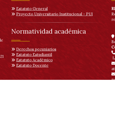
Estatuto General
R
Proyecto Universitario Institucional - PUI
R
r
Normatividad académica
de
B
C
Derechos pecuniarios
Estatuto Estudiantil
21
L
Estatuto Académico
Estatuto Docente
a
no