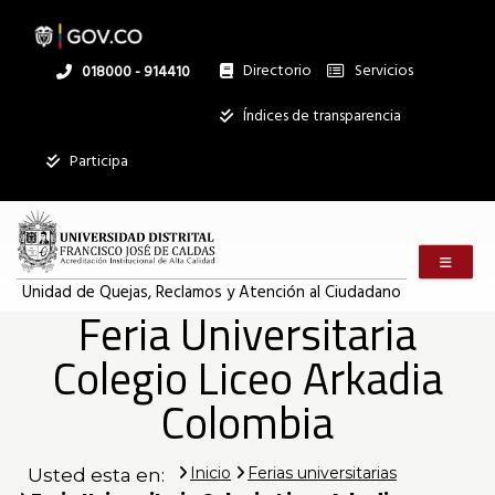
Pasar
al
contenido
principal
Directorio
Servicios
Linea
018000 - 914410
nacional
Institucional
Índices de transparencia
Mostrar
Participa
registros
Buscar:
Menú m
Servicios
Unidad de Quejas, Reclamos y Atención al Ciudadano
Feria Universitaria
Ningún dato
disponible en
Colegio Liceo Arkadia
esta tabla
Mostrando
Colombia
registros
del
0
Inicio
Ferias universitarias
Usted esta en:
al