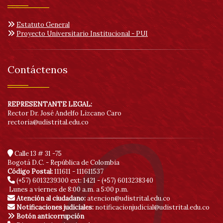
Estatuto General
Proyecto Universitario Institucional - PUI
Contáctenos
REPRESENTANTE LEGAL:
Rector Dr. José Andelfo Lizcano Caro
rectoria@udistrital.edu.co
Calle 13 # 31 -75
Bogotá D.C. - República de Colombia
Código Postal:
111611 - 111611537
(+57) 6013239300
ext: 1421 - (+57) 6013238340
Lunes a viernes de 8:00 a.m. a 5:00 p.m.
Atención al ciudadano:
atencion@udistrital.edu.co
Notificaciones judiciales:
notificacionjudicial@udistrital.edu.co
Botón anticorrupción