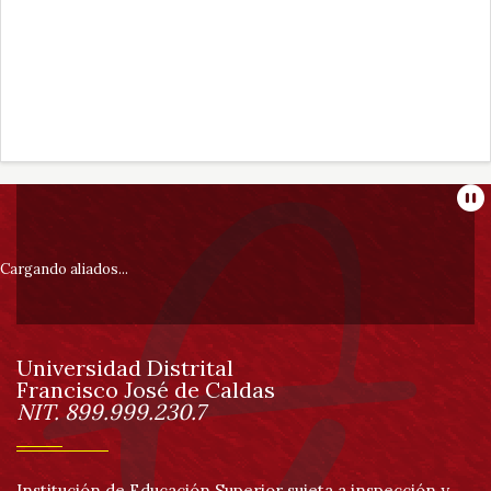
Información
Pa
pie
Cargando aliados...
de
Universidad Distrital
página
Francisco José de Caldas
Información
NIT. 899.999.230.7
Institución de Educación Superior sujeta a inspección y