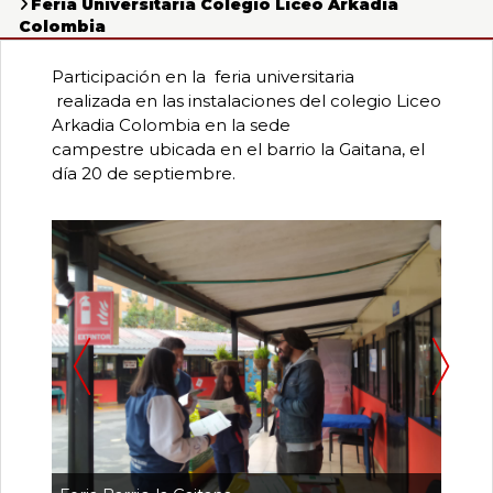
0
Feria Universitaria Colegio Liceo Arkadia
de
Colombia
un
total
Participación en la feria universitaria
de
realizada en las instalaciones del colegio Liceo
0
registros
Arkadia Colombia en la sede
campestre ubicada en el barrio la Gaitana, el
Anterior
día 20 de septiembre.
Siguiente
Pa