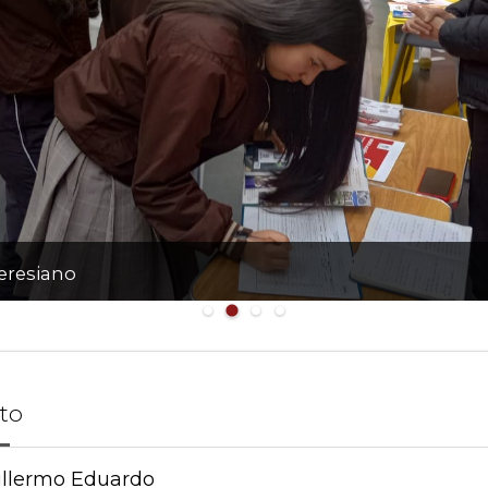
eresiano
to
llermo Eduardo