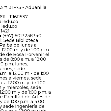
13 # 31 -75 - Aduanilla
611 - 111611537
l.edu.co
l.edu.co
 1421
:
(+57) 6013238340
: Sede Biblioteca
 Paiba de lunes a
 12:00 m. y de 1:00 p.m.
ede de Bosa Porvenir el
s de 8:00 a.m. a 12:00
00 p.m. lunes,
iernes, sede
.m. a 12:00 m - de 1:00
unes a viernes, sede
 a 12:00 m. y de 1:00
s y miércoles, sede
12:00 m y de 1:00 p.m. a
de Facultad de Artes de
 y de 1:00 p.m. a 4:00
y sede Ingeniería de
00 a.m. a 12:00 m y de