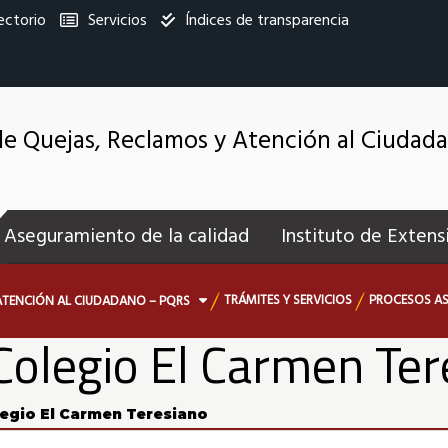
ectorio
Servicios
Índices de transparencia
titucional
e Quejas, Reclamos y Atención al Ciudad
enú
ecundario
Aseguramiento de la calidad
Instituto de Extens
TRÁMITES Y SERVICIOS
PROCESOS AS
ATENCIÓN AL CIUDADANO – PQRS
Colegio El Carmen Te
legio El Carmen Teresiano