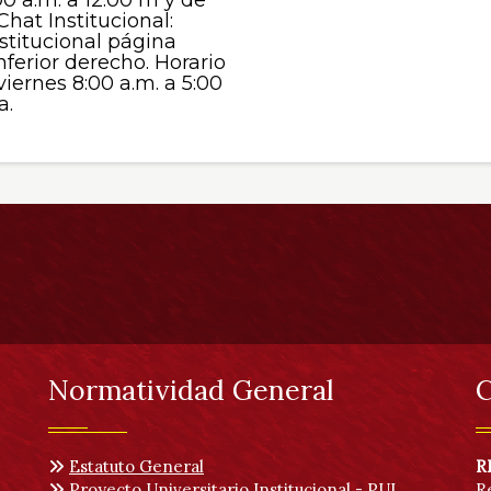
Chat Institucional:
stitucional página
nferior derecho. Horario
viernes 8:00 a.m. a 5:00
a.
Normatividad General
C
Estatuto General
R
Proyecto Universitario Institucional - PUI
R