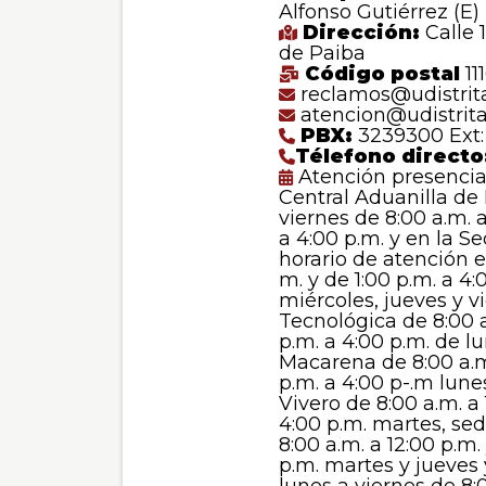
Alfonso Gutiérrez (E)
Dirección:
Calle 
de Paiba
Código postal
111
reclamos@udistrita
atencion@udistrita
PBX:
3239300 Ext:
Télefono directo
Atención presencial
Central Aduanilla de
viernes de 8:00 a.m. a
a 4:00 p.m. y en la S
horario de atención e
m. y de 1:00 p.m. a 4:
miércoles, jueves y v
Tecnológica de 8:00 a
p.m. a 4:00 p.m. de l
Macarena de 8:00 a.m.
p.m. a 4:00 p-.m lune
Vivero de 8:00 a.m. a 
4:00 p.m. martes, se
8:00 a.m. a 12:00 p.m.
p.m. martes y jueves 
lunes a viernes de 8: