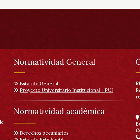
Normatividad General
C
Estatuto General
R
Proyecto Universitario Institucional - PUI
R
r
Normatividad académica
de
B
C
Derechos pecuniarios
Estatuto Estudiantil