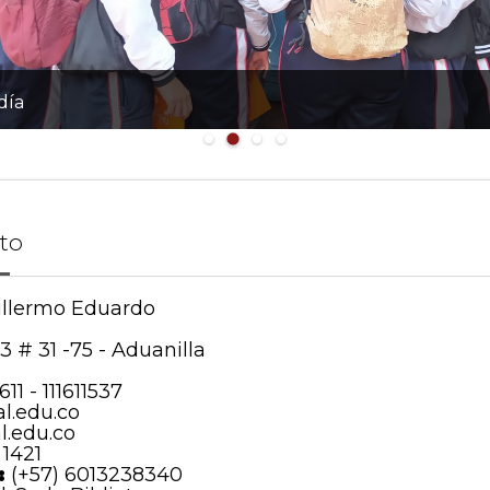
día
to
llermo Eduardo
13 # 31 -75 - Aduanilla
611 - 111611537
l.edu.co
l.edu.co
 1421
:
(+57) 6013238340