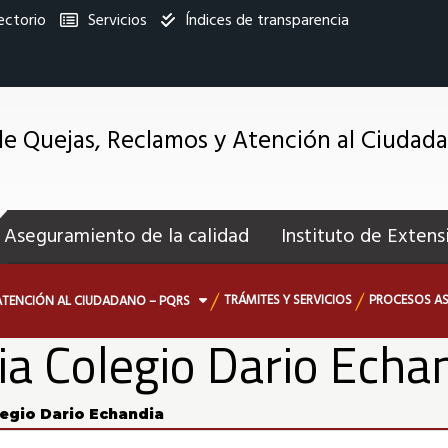
ectorio
Servicios
Índices de transparencia
titucional
e Quejas, Reclamos y Atención al Ciudad
enú
ecundario
Aseguramiento de la calidad
Instituto de Extens
TRÁMITES Y SERVICIOS
PROCESOS AS
ATENCIÓN AL CIUDADANO – PQRS
ia Colegio Dario Echa
legio Dario Echandia