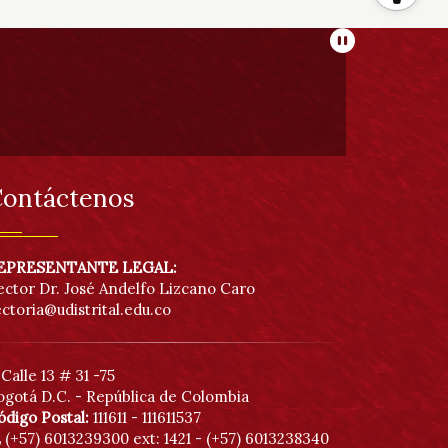
He
Pausar
de
acc
ontáctenos
EPRESENTANTE LEGAL:
ector Dr. José Andelfo Lizcano Caro
ectoria@udistrital.edu.co
Calle 13 # 31 -75
ogotá D.C. - República de Colombia
ódigo Postal:
111611 - 111611537
(+57) 6013239300
ext: 1421 - (+57) 6013238340