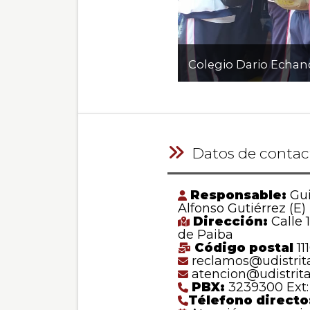
Colegio Dario Echan
Datos de contac
Responsable:
Gui
Alfonso Gutiérrez (E)
Dirección:
Calle 
de Paiba
Código postal
111
reclamos@udistrita
atencion@udistrita
PBX:
3239300 Ext:
Télefono directo