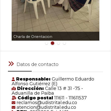
Charla de Orientacion
Cole
Datos de contacto
Responsable:
Guillermo Eduardo
Alfonso Gutiérrez (E)
Dirección:
Calle 13 # 31 -75 -
Aduanilla de Paiba
Código postal
111611 - 111611537
reclamos@udistrital.edu.co
atencion@udistrital.edu.co