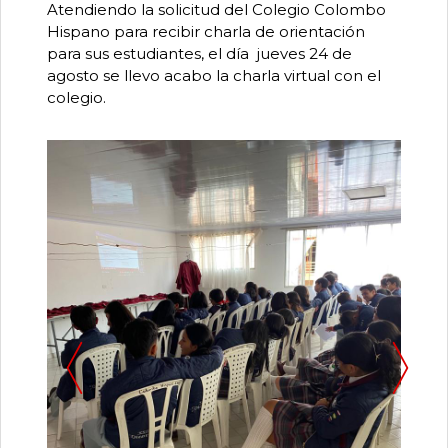
0
Atendiendo la solicitud del Colegio Colombo
de
Hispano para recibir charla de orientación
un
para sus estudiantes, el día jueves 24 de
total
de
agosto se llevo acabo la charla virtual con el
0
colegio.
registros
Pa
Anterior
Siguiente