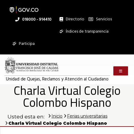
Pasar
al
contenido
principal
Directorio
Servicios
Linea
018000 - 914410
nacional
Institucional
Índices de transparencia
Mostrar
Participa
registros
Buscar:
Menú m
Servicios
Unidad de Quejas, Reclamos y Atención al Ciudadano
Charla Virtual Colegio
Ningún dato
disponible en
Colombo Hispano
esta tabla
Mostrando
registros
Inicio
Ferias universitarias
Usted esta en:
del
Charla Virtual Colegio Colombo Hispano
0
al