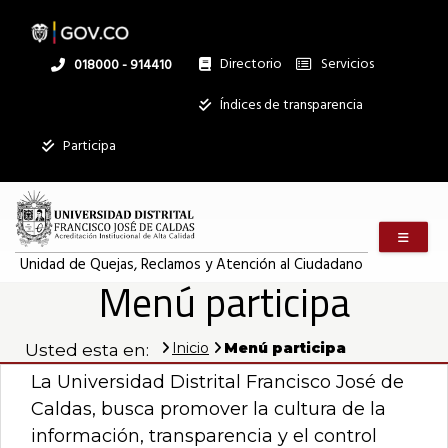
Pasar
al
contenido
principal
Directorio
Servicios
Linea
018000 - 914410
nacional
Institucional
Índices de transparencia
Mostrar
Participa
registros
Buscar:
Menú m
Servicios
Unidad de Quejas, Reclamos y Atención al Ciudadano
Menú participa
Ningún dato
disponible en
esta tabla
Inicio
Menú participa
Usted esta en:
Mostrando
registros
La Universidad Distrital Francisco José de
del
Caldas, busca promover la cultura de la
0
al
información, transparencia y el control