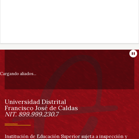
Her
de
acc
Información
Pa
pie
Cargando aliados...
de
Universidad Distrital
página
Francisco José de Caldas
Información
NIT. 899.999.230.7
Institución de Educación Superior sujeta a inspección y