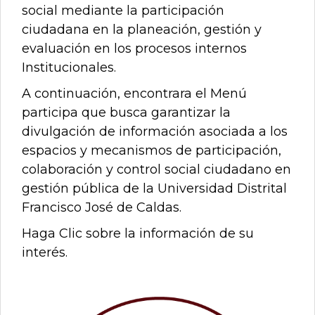
0
social mediante la participación
de
un
ciudadana en la planeación, gestión y
total
evaluación en los procesos internos
de
0
Institucionales.
registros
A continuación, encontrara el Menú
Anterior
participa que busca garantizar la
Siguiente
divulgación de información asociada a los
espacios y mecanismos de participación,
colaboración y control social ciudadano en
gestión pública de la Universidad Distrital
Francisco José de Caldas.
Haga Clic sobre la información de su
interés.